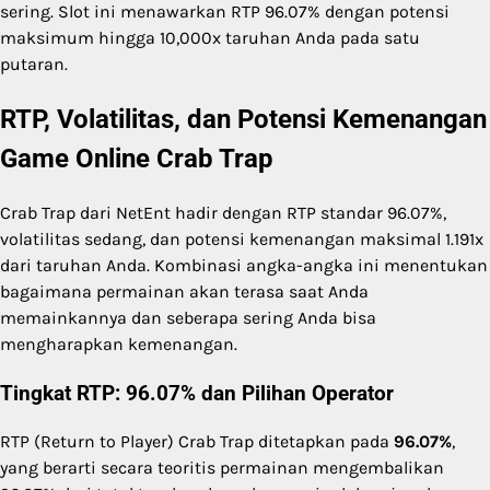
sering. Slot ini menawarkan RTP 96.07% dengan potensi
maksimum hingga 10,000x taruhan Anda pada satu
putaran.
RTP, Volatilitas, dan Potensi Kemenangan
Game Online Crab Trap
Crab Trap dari NetEnt hadir dengan RTP standar 96.07%,
volatilitas sedang, dan potensi kemenangan maksimal 1.191x
dari taruhan Anda. Kombinasi angka-angka ini menentukan
bagaimana permainan akan terasa saat Anda
memainkannya dan seberapa sering Anda bisa
mengharapkan kemenangan.
Tingkat RTP: 96.07% dan Pilihan Operator
RTP (Return to Player) Crab Trap ditetapkan pada
96.07%
,
yang berarti secara teoritis permainan mengembalikan