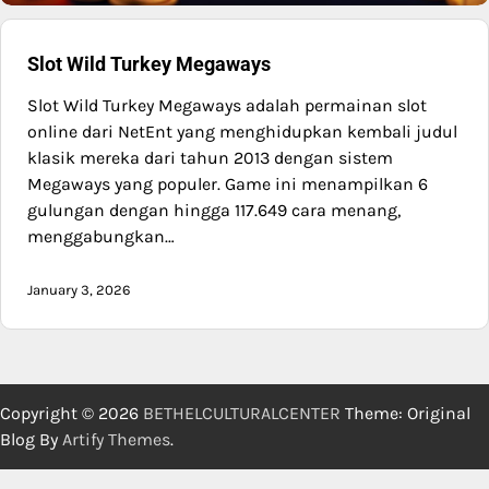
Slot Wild Turkey Megaways
Slot Wild Turkey Megaways adalah permainan slot
online dari NetEnt yang menghidupkan kembali judul
klasik mereka dari tahun 2013 dengan sistem
Megaways yang populer. Game ini menampilkan 6
gulungan dengan hingga 117.649 cara menang,
menggabungkan…
January 3, 2026
Copyright © 2026
BETHELCULTURALCENTER
Theme: Original
Blog By
Artify Themes
.