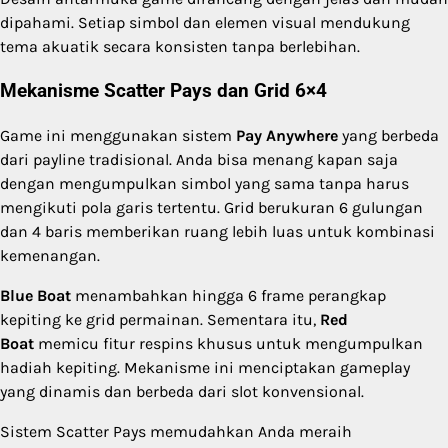
dipahami. Setiap simbol dan elemen visual mendukung
tema akuatik secara konsisten tanpa berlebihan.
Mekanisme Scatter Pays dan Grid 6×4
Game ini menggunakan sistem
Pay Anywhere
yang berbeda
dari payline tradisional. Anda bisa menang kapan saja
dengan mengumpulkan simbol yang sama tanpa harus
mengikuti pola garis tertentu. Grid berukuran 6 gulungan
dan 4 baris memberikan ruang lebih luas untuk kombinasi
kemenangan.
Blue Boat
menambahkan hingga 6 frame perangkap
kepiting ke grid permainan. Sementara itu,
Red
Boat
memicu fitur respins khusus untuk mengumpulkan
hadiah kepiting. Mekanisme ini menciptakan gameplay
yang dinamis dan berbeda dari slot konvensional.
Sistem Scatter Pays memudahkan Anda meraih