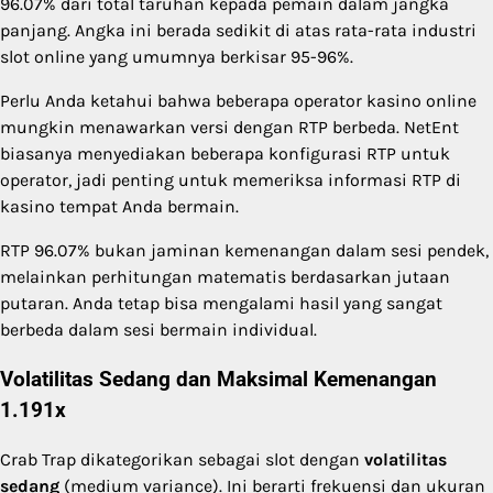
96.07% dari total taruhan kepada pemain dalam jangka
panjang. Angka ini berada sedikit di atas rata-rata industri
slot online yang umumnya berkisar 95-96%.
Perlu Anda ketahui bahwa beberapa operator kasino online
mungkin menawarkan versi dengan RTP berbeda. NetEnt
biasanya menyediakan beberapa konfigurasi RTP untuk
operator, jadi penting untuk memeriksa informasi RTP di
kasino tempat Anda bermain.
RTP 96.07% bukan jaminan kemenangan dalam sesi pendek,
melainkan perhitungan matematis berdasarkan jutaan
putaran. Anda tetap bisa mengalami hasil yang sangat
berbeda dalam sesi bermain individual.
Volatilitas Sedang dan Maksimal Kemenangan
1.191x
Crab Trap dikategorikan sebagai slot dengan
volatilitas
sedang
(medium variance). Ini berarti frekuensi dan ukuran