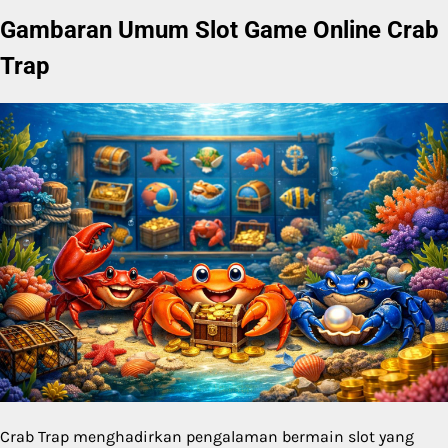
Gambaran Umum Slot Game Online Crab
Trap
Crab Trap menghadirkan pengalaman bermain slot yang