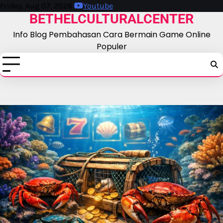
Skip
Friday, Aug 07, 2026
Youtube
BETHELCULTURALCENTER
to
content
Info Blog Pembahasan Cara Bermain Game Online
Populer