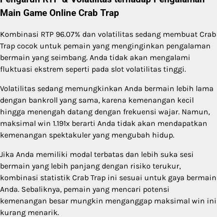
Main Game Online Crab Trap
Kombinasi RTP 96.07% dan volatilitas sedang membuat Crab
Trap cocok untuk pemain yang menginginkan pengalaman
bermain yang seimbang. Anda tidak akan mengalami
fluktuasi ekstrem seperti pada slot volatilitas tinggi.
Volatilitas sedang memungkinkan Anda bermain lebih lama
dengan bankroll yang sama, karena kemenangan kecil
hingga menengah datang dengan frekuensi wajar. Namun,
maksimal win 1.191x berarti Anda tidak akan mendapatkan
kemenangan spektakuler yang mengubah hidup.
Jika Anda memiliki modal terbatas dan lebih suka sesi
bermain yang lebih panjang dengan risiko terukur,
kombinasi statistik Crab Trap ini sesuai untuk gaya bermain
Anda. Sebaliknya, pemain yang mencari potensi
kemenangan besar mungkin menganggap maksimal win ini
kurang menarik.