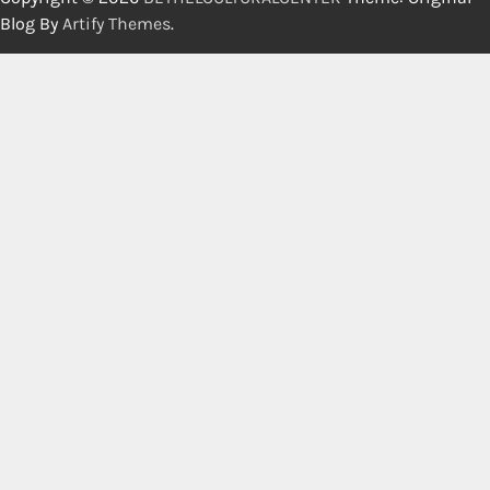
Blog By
Artify Themes
.